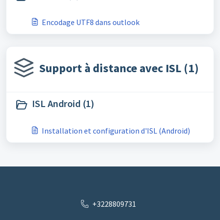
Encodage UTF8 dans outlook
Support à distance avec ISL (1)
ISL Android (1)
Installation et configuration d'ISL (Android)
+3228809731