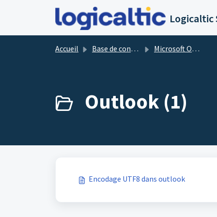
Passer au contenu principal
Accueil
Base de connaissances
Microsoft Office 365
Outlook (1)
Encodage UTF8 dans outlook